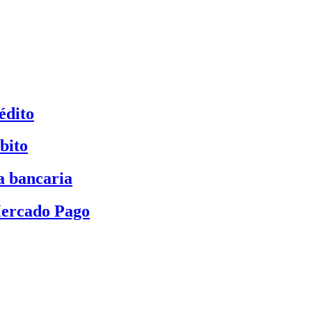
édito
bito
a bancaria
Mercado Pago