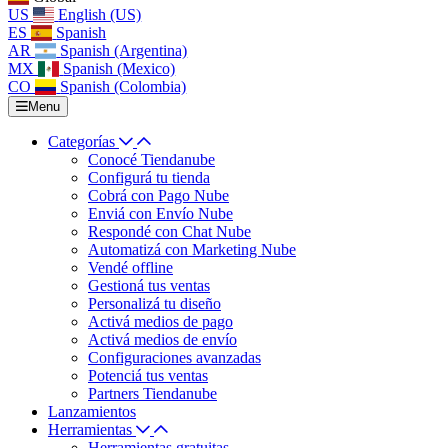
US
English (US)
ES
Spanish
AR
Spanish (Argentina)
MX
Spanish (Mexico)
CO
Spanish (Colombia)
Menu
Categorías
Conocé Tiendanube
Configurá tu tienda
Cobrá con Pago Nube
Enviá con Envío Nube
Respondé con Chat Nube
Automatizá con Marketing Nube
Vendé offline
Gestioná tus ventas
Personalizá tu diseño
Activá medios de pago
Activá medios de envío
Configuraciones avanzadas
Potenciá tus ventas
Partners Tiendanube
Lanzamientos
Herramientas
Herramientas gratuitas