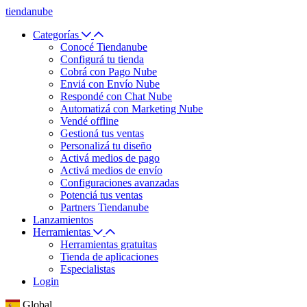
tiendanube
Categorías
Conocé Tiendanube
Configurá tu tienda
Cobrá con Pago Nube
Enviá con Envío Nube
Respondé con Chat Nube
Automatizá con Marketing Nube
Vendé offline
Gestioná tus ventas
Personalizá tu diseño
Activá medios de pago
Activá medios de envío
Configuraciones avanzadas
Potenciá tus ventas
Partners Tiendanube
Lanzamientos
Herramientas
Herramientas gratuitas
Tienda de aplicaciones
Especialistas
Login
Global