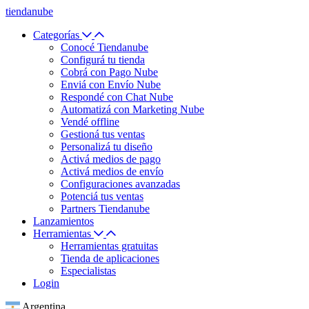
tiendanube
Categorías
Conocé Tiendanube
Configurá tu tienda
Cobrá con Pago Nube
Enviá con Envío Nube
Respondé con Chat Nube
Automatizá con Marketing Nube
Vendé offline
Gestioná tus ventas
Personalizá tu diseño
Activá medios de pago
Activá medios de envío
Configuraciones avanzadas
Potenciá tus ventas
Partners Tiendanube
Lanzamientos
Herramientas
Herramientas gratuitas
Tienda de aplicaciones
Especialistas
Login
Argentina