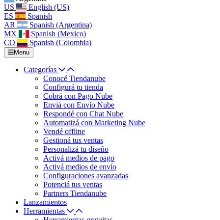
US
English (US)
ES
Spanish
AR
Spanish (Argentina)
MX
Spanish (Mexico)
CO
Spanish (Colombia)
Menu
Categorías
Conocé Tiendanube
Configurá tu tienda
Cobrá con Pago Nube
Enviá con Envío Nube
Respondé con Chat Nube
Automatizá con Marketing Nube
Vendé offline
Gestioná tus ventas
Personalizá tu diseño
Activá medios de pago
Activá medios de envío
Configuraciones avanzadas
Potenciá tus ventas
Partners Tiendanube
Lanzamientos
Herramientas
Herramientas gratuitas