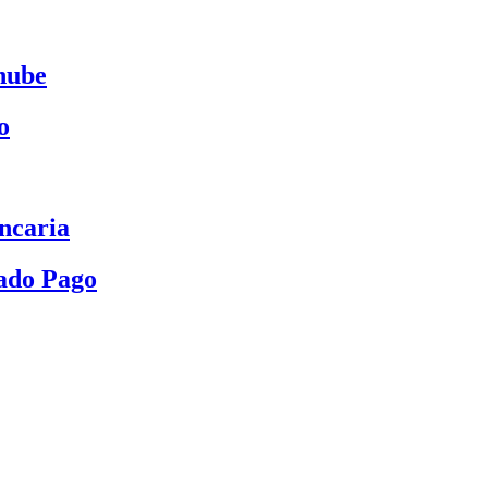
nube
o
ncaria
ado Pago