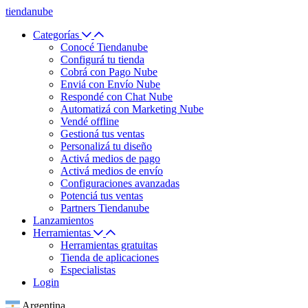
tiendanube
Categorías
Conocé Tiendanube
Configurá tu tienda
Cobrá con Pago Nube
Enviá con Envío Nube
Respondé con Chat Nube
Automatizá con Marketing Nube
Vendé offline
Gestioná tus ventas
Personalizá tu diseño
Activá medios de pago
Activá medios de envío
Configuraciones avanzadas
Potenciá tus ventas
Partners Tiendanube
Lanzamientos
Herramientas
Herramientas gratuitas
Tienda de aplicaciones
Especialistas
Login
Argentina