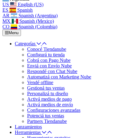
US
English (US)
ES
Spanish
AR
Spanish (Argentina)
MX
Spanish (Mexico)
CO
Spanish (Colombia)
Menu
Categorías
Conocé Tiendanube
Configurá tu tienda
Cobrá con Pago Nube
Enviá con Envío Nube
Respondé con Chat Nube
Automatizá con Marketing Nube
Vendé offline
Gestioná tus ventas
Personalizá tu diseño
Activá medios de pago
Activá medios de envío
Configuraciones avanzadas
Potenciá tus ventas
Partners Tiendanube
Lanzamientos
Herramientas
Herramientas gratuitas