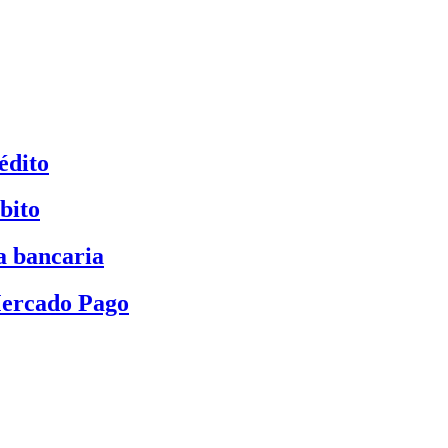
édito
bito
a bancaria
Mercado Pago