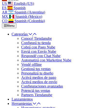
US
English (US)
ES
Spanish
AR
Spanish (Argentina)
MX
Spanish (Mexico)
CO
Spanish (Colombia)
Menu
Categorías
Conocé Tiendanube
Configurá tu tienda
Cobrá con Pago Nube
Enviá con Envío Nube
Respondé con Chat Nube
Automatizá con Marketing Nube
Vendé offline
Gestioná tus ventas
Personalizá tu diseño
Activá medios de pago
Activá medios de envío
Configuraciones avanzadas
Potenciá tus ventas
Partners Tiendanube
Lanzamientos
Herramientas
Herramientas gratuitas