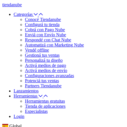
tiendanube
Categorías
Conocé Tiendanube
Configurá tu tienda
Cobrá con Pago Nube
Enviá con Envío Nube
Respondé con Chat Nube
Automatizá con Marketing Nube
Vendé offline
Gestioná tus ventas
Personalizá tu diseño
Activá medios de pago
Activá medios de envío
Configuraciones avanzadas
Potenciá tus ventas
Partners Tiendanube
Lanzamientos
Herramientas
Herramientas gratuitas
Tienda de aplicaciones
Especialistas
Login
Global