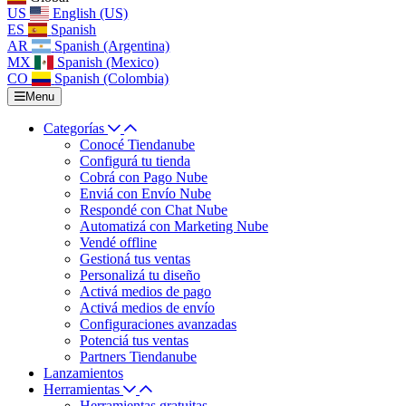
US
English (US)
ES
Spanish
AR
Spanish (Argentina)
MX
Spanish (Mexico)
CO
Spanish (Colombia)
Menu
Categorías
Conocé Tiendanube
Configurá tu tienda
Cobrá con Pago Nube
Enviá con Envío Nube
Respondé con Chat Nube
Automatizá con Marketing Nube
Vendé offline
Gestioná tus ventas
Personalizá tu diseño
Activá medios de pago
Activá medios de envío
Configuraciones avanzadas
Potenciá tus ventas
Partners Tiendanube
Lanzamientos
Herramientas
Herramientas gratuitas