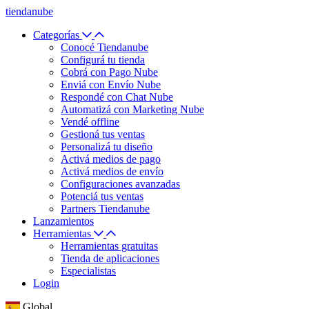
tiendanube
Categorías
Conocé Tiendanube
Configurá tu tienda
Cobrá con Pago Nube
Enviá con Envío Nube
Respondé con Chat Nube
Automatizá con Marketing Nube
Vendé offline
Gestioná tus ventas
Personalizá tu diseño
Activá medios de pago
Activá medios de envío
Configuraciones avanzadas
Potenciá tus ventas
Partners Tiendanube
Lanzamientos
Herramientas
Herramientas gratuitas
Tienda de aplicaciones
Especialistas
Login
Global