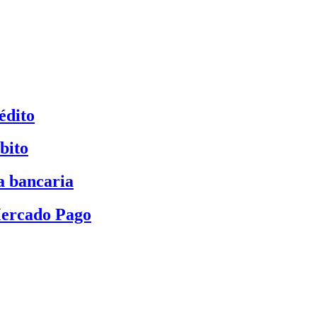
édito
bito
a bancaria
Mercado Pago