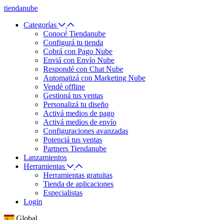
tiendanube
Categorías
Conocé Tiendanube
Configurá tu tienda
Cobrá con Pago Nube
Enviá con Envío Nube
Respondé con Chat Nube
Automatizá con Marketing Nube
Vendé offline
Gestioná tus ventas
Personalizá tu diseño
Activá medios de pago
Activá medios de envío
Configuraciones avanzadas
Potenciá tus ventas
Partners Tiendanube
Lanzamientos
Herramientas
Herramientas gratuitas
Tienda de aplicaciones
Especialistas
Login
Global