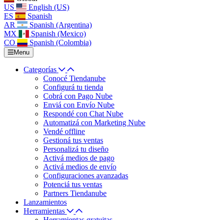
US
English (US)
ES
Spanish
AR
Spanish (Argentina)
MX
Spanish (Mexico)
CO
Spanish (Colombia)
Menu
Categorías
Conocé Tiendanube
Configurá tu tienda
Cobrá con Pago Nube
Enviá con Envío Nube
Respondé con Chat Nube
Automatizá con Marketing Nube
Vendé offline
Gestioná tus ventas
Personalizá tu diseño
Activá medios de pago
Activá medios de envío
Configuraciones avanzadas
Potenciá tus ventas
Partners Tiendanube
Lanzamientos
Herramientas
Herramientas gratuitas