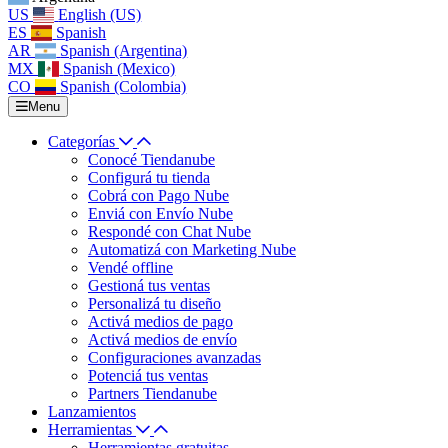
US
English (US)
ES
Spanish
AR
Spanish (Argentina)
MX
Spanish (Mexico)
CO
Spanish (Colombia)
Menu
Categorías
Conocé Tiendanube
Configurá tu tienda
Cobrá con Pago Nube
Enviá con Envío Nube
Respondé con Chat Nube
Automatizá con Marketing Nube
Vendé offline
Gestioná tus ventas
Personalizá tu diseño
Activá medios de pago
Activá medios de envío
Configuraciones avanzadas
Potenciá tus ventas
Partners Tiendanube
Lanzamientos
Herramientas
Herramientas gratuitas