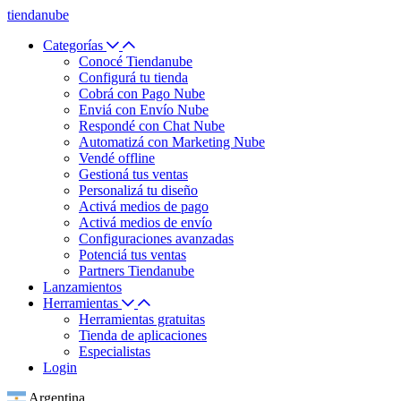
tiendanube
Categorías
Conocé Tiendanube
Configurá tu tienda
Cobrá con Pago Nube
Enviá con Envío Nube
Respondé con Chat Nube
Automatizá con Marketing Nube
Vendé offline
Gestioná tus ventas
Personalizá tu diseño
Activá medios de pago
Activá medios de envío
Configuraciones avanzadas
Potenciá tus ventas
Partners Tiendanube
Lanzamientos
Herramientas
Herramientas gratuitas
Tienda de aplicaciones
Especialistas
Login
Argentina