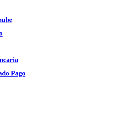
nube
o
ncaria
ado Pago