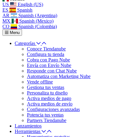
US
English (US)
ES
Spanish
AR
Spanish (Argentina)
MX
Spanish (Mexico)
CO
Spanish (Colombia)
Menu
Categorías
Conoce Tiendanube
Configura tu tienda
Cobra con Pago Nube
Envía con Envío Nube
Responde con Chat Nube
Automatiza con Marketing Nube
Vende offline
Gestiona tus ventas
Personaliza tu diseño
Activa medios de pago
Activa medios de envío
Configuraciones avanzadas
Potencia tus ventas
Partners Tiendanube
Lanzamientos
Herramientas
Herramientas gratuitas