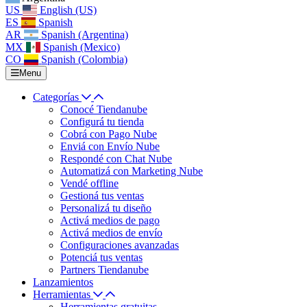
US
English (US)
ES
Spanish
AR
Spanish (Argentina)
MX
Spanish (Mexico)
CO
Spanish (Colombia)
Menu
Categorías
Conocé Tiendanube
Configurá tu tienda
Cobrá con Pago Nube
Enviá con Envío Nube
Respondé con Chat Nube
Automatizá con Marketing Nube
Vendé offline
Gestioná tus ventas
Personalizá tu diseño
Activá medios de pago
Activá medios de envío
Configuraciones avanzadas
Potenciá tus ventas
Partners Tiendanube
Lanzamientos
Herramientas
Herramientas gratuitas