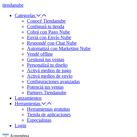
tiendanube
Categorías
Conocé Tiendanube
Configurá tu tienda
Cobrá con Pago Nube
Enviá con Envío Nube
Respondé con Chat Nube
Automatizá con Marketing Nube
Vendé offline
Gestioná tus ventas
Personalizá tu diseño
Activá medios de pago
Activá medios de envío
Configuraciones avanzadas
Potenciá tus ventas
Partners Tiendanube
Lanzamientos
Herramientas
Herramientas gratuitas
Tienda de aplicaciones
Especialistas
Login
Argentina