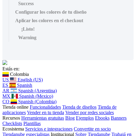
Success
Configurar los colores de tu diseño
Aplicar los colores en el checkout
¡Listo!
Warning
Estás en:
Colombia
US
English (US)
ES
Spanish
AR
Spanish (Argentina)
MX
Spanish (Mexico)
CO
Spanish (Colombia)
Tienda online
Funcionalidades
Tienda de diseños
Tienda de
aplicaciones
Vender en tu tienda
Vender por redes sociales
Recursos
Herramientas gratuitas
Blog
Ejemplos
Ebooks
Banners
Checklists
Plantillas
Ecosistema
Servicios e integraciones
Convertite en socio
Tiendanube especialistas
Institucional
Sobre Tiendanube
Trabajá en