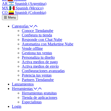
AR
Spanish (Argentina)
MX
Spanish (Mexico)
CO
Spanish (Colombia)
Menu
Categorías
Conoce Tiendanube
Configura tu tienda
Responde con Chat Nube
Automatiza con Marketing Nube
Vende offline
Gestiona tus ventas
Personaliza tu diseño
Activa medios de pago
Activa medios de envío
Configuraciones avanzadas
Potencia tus ventas
Partners Tiendanube
Lanzamientos
Herramientas
Herramientas gratuitas
Tienda de aplicaciones
Especialistas
Login