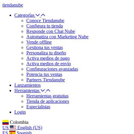
tiendanube
Categorías
Conoce Tiendanube
Configura tu tienda
Responde con Chat Nube
Automatiza con Marketing Nube
Vende offline
Gestiona tus ventas
Personaliza tu diseño
Activa medios de pago
Activa medios de envío
Configuraciones avanzadas
Potencia tus ventas
Partners Tiendanube
Lanzamientos
Herramientas
Herramientas gratuitas
Tienda de aplicaciones
Especialistas
Login
Colombia
US
English (US)
ES
Spanish