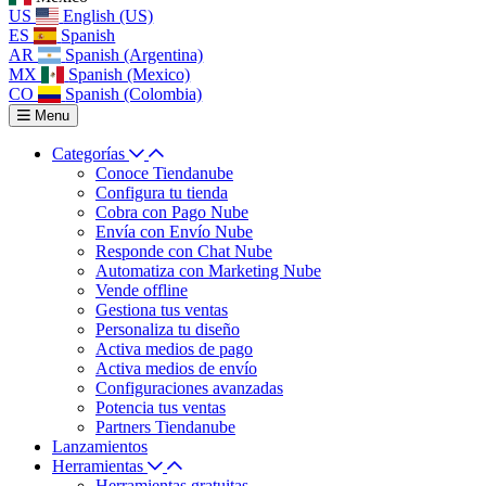
US
English (US)
ES
Spanish
AR
Spanish (Argentina)
MX
Spanish (Mexico)
CO
Spanish (Colombia)
Menu
Categorías
Conoce Tiendanube
Configura tu tienda
Cobra con Pago Nube
Envía con Envío Nube
Responde con Chat Nube
Automatiza con Marketing Nube
Vende offline
Gestiona tus ventas
Personaliza tu diseño
Activa medios de pago
Activa medios de envío
Configuraciones avanzadas
Potencia tus ventas
Partners Tiendanube
Lanzamientos
Herramientas
Herramientas gratuitas