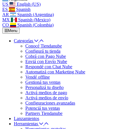
US
English (US)
ES
Spanish
AR
Spanish (Argentina)
MX
Spanish (Mexico)
CO
Spanish (Colombia)
Menu
Categorías
Conocé Tiendanube
Configurá tu tienda
Cobrá con Pago Nube
Enviá con Envío Nube
Respondé con Chat Nube
Automatizá con Marketing Nube
Vendé offline
Gestioná tus ventas
Personalizá tu diseño
Activá medios de pago
Activá medios de envío
Configuraciones avanzadas
Potenciá tus ventas
Partners Tiendanube
Lanzamientos
Herramientas
Herramientas gratuitas