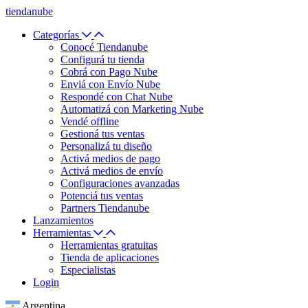
tiendanube
Categorías
Conocé Tiendanube
Configurá tu tienda
Cobrá con Pago Nube
Enviá con Envío Nube
Respondé con Chat Nube
Automatizá con Marketing Nube
Vendé offline
Gestioná tus ventas
Personalizá tu diseño
Activá medios de pago
Activá medios de envío
Configuraciones avanzadas
Potenciá tus ventas
Partners Tiendanube
Lanzamientos
Herramientas
Herramientas gratuitas
Tienda de aplicaciones
Especialistas
Login
Argentina