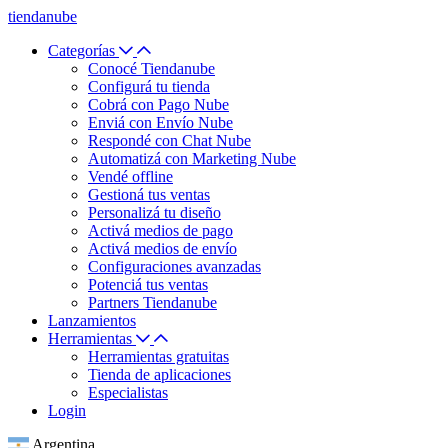
tiendanube
Categorías
Conocé Tiendanube
Configurá tu tienda
Cobrá con Pago Nube
Enviá con Envío Nube
Respondé con Chat Nube
Automatizá con Marketing Nube
Vendé offline
Gestioná tus ventas
Personalizá tu diseño
Activá medios de pago
Activá medios de envío
Configuraciones avanzadas
Potenciá tus ventas
Partners Tiendanube
Lanzamientos
Herramientas
Herramientas gratuitas
Tienda de aplicaciones
Especialistas
Login
Argentina