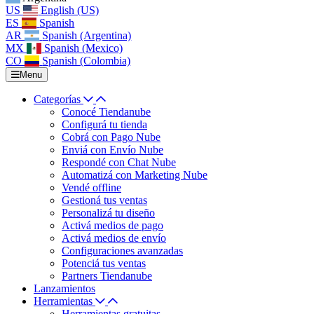
US
English (US)
ES
Spanish
AR
Spanish (Argentina)
MX
Spanish (Mexico)
CO
Spanish (Colombia)
Menu
Categorías
Conocé Tiendanube
Configurá tu tienda
Cobrá con Pago Nube
Enviá con Envío Nube
Respondé con Chat Nube
Automatizá con Marketing Nube
Vendé offline
Gestioná tus ventas
Personalizá tu diseño
Activá medios de pago
Activá medios de envío
Configuraciones avanzadas
Potenciá tus ventas
Partners Tiendanube
Lanzamientos
Herramientas
Herramientas gratuitas