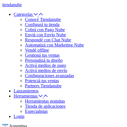
tiendanube
Categorías
Conocé Tiendanube
Configurá tu tienda
Cobrá con Pago Nube
Enviá con Envío Nube
Respondé con Chat Nube
Automatizá con Marketing Nube
Vendé offline
Gestioná tus ventas
Personalizá tu diseño
Activá medios de pago
Activá medios de envío
Configuraciones avanzadas
Potenciá tus ventas
Partners Tiendanube
Lanzamientos
Herramientas
Herramientas gratuitas
Tienda de aplicaciones
Especialistas
Login
Argentina