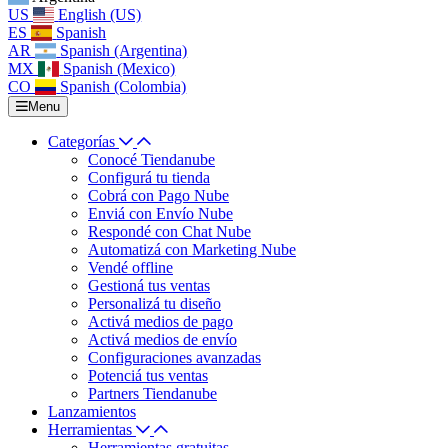
US
English (US)
ES
Spanish
AR
Spanish (Argentina)
MX
Spanish (Mexico)
CO
Spanish (Colombia)
Menu
Categorías
Conocé Tiendanube
Configurá tu tienda
Cobrá con Pago Nube
Enviá con Envío Nube
Respondé con Chat Nube
Automatizá con Marketing Nube
Vendé offline
Gestioná tus ventas
Personalizá tu diseño
Activá medios de pago
Activá medios de envío
Configuraciones avanzadas
Potenciá tus ventas
Partners Tiendanube
Lanzamientos
Herramientas
Herramientas gratuitas