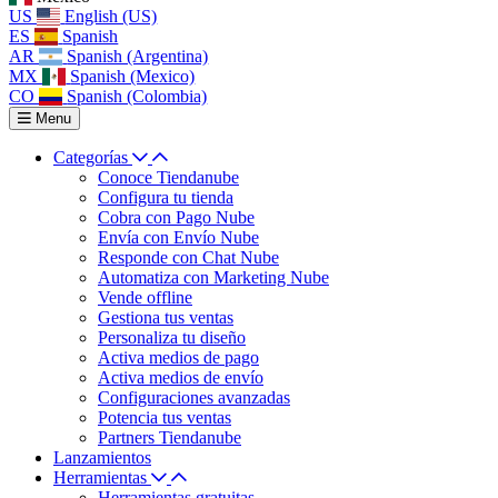
US
English (US)
ES
Spanish
AR
Spanish (Argentina)
MX
Spanish (Mexico)
CO
Spanish (Colombia)
Menu
Categorías
Conoce Tiendanube
Configura tu tienda
Cobra con Pago Nube
Envía con Envío Nube
Responde con Chat Nube
Automatiza con Marketing Nube
Vende offline
Gestiona tus ventas
Personaliza tu diseño
Activa medios de pago
Activa medios de envío
Configuraciones avanzadas
Potencia tus ventas
Partners Tiendanube
Lanzamientos
Herramientas
Herramientas gratuitas