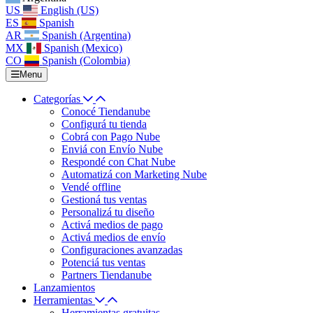
US
English (US)
ES
Spanish
AR
Spanish (Argentina)
MX
Spanish (Mexico)
CO
Spanish (Colombia)
Menu
Categorías
Conocé Tiendanube
Configurá tu tienda
Cobrá con Pago Nube
Enviá con Envío Nube
Respondé con Chat Nube
Automatizá con Marketing Nube
Vendé offline
Gestioná tus ventas
Personalizá tu diseño
Activá medios de pago
Activá medios de envío
Configuraciones avanzadas
Potenciá tus ventas
Partners Tiendanube
Lanzamientos
Herramientas
Herramientas gratuitas