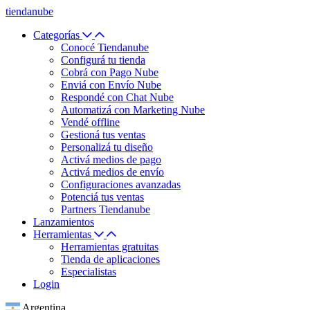
tiendanube
Categorías
Conocé Tiendanube
Configurá tu tienda
Cobrá con Pago Nube
Enviá con Envío Nube
Respondé con Chat Nube
Automatizá con Marketing Nube
Vendé offline
Gestioná tus ventas
Personalizá tu diseño
Activá medios de pago
Activá medios de envío
Configuraciones avanzadas
Potenciá tus ventas
Partners Tiendanube
Lanzamientos
Herramientas
Herramientas gratuitas
Tienda de aplicaciones
Especialistas
Login
Argentina