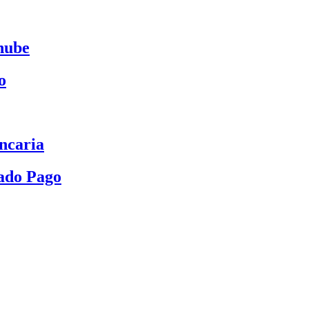
nube
o
ncaria
ado Pago