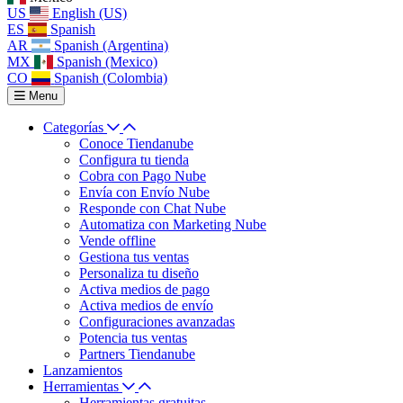
US
English (US)
ES
Spanish
AR
Spanish (Argentina)
MX
Spanish (Mexico)
CO
Spanish (Colombia)
Menu
Categorías
Conoce Tiendanube
Configura tu tienda
Cobra con Pago Nube
Envía con Envío Nube
Responde con Chat Nube
Automatiza con Marketing Nube
Vende offline
Gestiona tus ventas
Personaliza tu diseño
Activa medios de pago
Activa medios de envío
Configuraciones avanzadas
Potencia tus ventas
Partners Tiendanube
Lanzamientos
Herramientas
Herramientas gratuitas