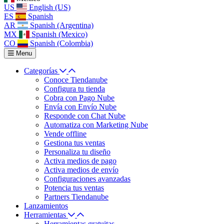
US
English (US)
ES
Spanish
AR
Spanish (Argentina)
MX
Spanish (Mexico)
CO
Spanish (Colombia)
Menu
Categorías
Conoce Tiendanube
Configura tu tienda
Cobra con Pago Nube
Envía con Envío Nube
Responde con Chat Nube
Automatiza con Marketing Nube
Vende offline
Gestiona tus ventas
Personaliza tu diseño
Activa medios de pago
Activa medios de envío
Configuraciones avanzadas
Potencia tus ventas
Partners Tiendanube
Lanzamientos
Herramientas
Herramientas gratuitas