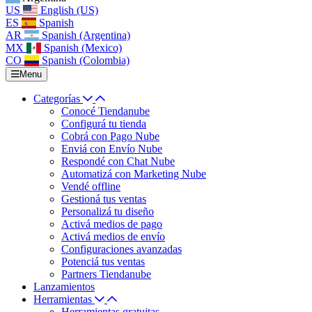
US
English (US)
ES
Spanish
AR
Spanish (Argentina)
MX
Spanish (Mexico)
CO
Spanish (Colombia)
Menu
Categorías
Conocé Tiendanube
Configurá tu tienda
Cobrá con Pago Nube
Enviá con Envío Nube
Respondé con Chat Nube
Automatizá con Marketing Nube
Vendé offline
Gestioná tus ventas
Personalizá tu diseño
Activá medios de pago
Activá medios de envío
Configuraciones avanzadas
Potenciá tus ventas
Partners Tiendanube
Lanzamientos
Herramientas
Herramientas gratuitas