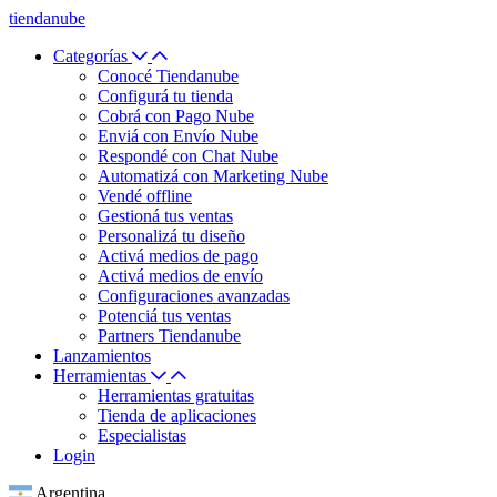
tiendanube
Categorías
Conocé Tiendanube
Configurá tu tienda
Cobrá con Pago Nube
Enviá con Envío Nube
Respondé con Chat Nube
Automatizá con Marketing Nube
Vendé offline
Gestioná tus ventas
Personalizá tu diseño
Activá medios de pago
Activá medios de envío
Configuraciones avanzadas
Potenciá tus ventas
Partners Tiendanube
Lanzamientos
Herramientas
Herramientas gratuitas
Tienda de aplicaciones
Especialistas
Login
Argentina