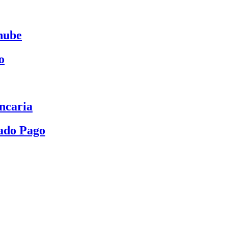
nube
o
ncaria
ado Pago