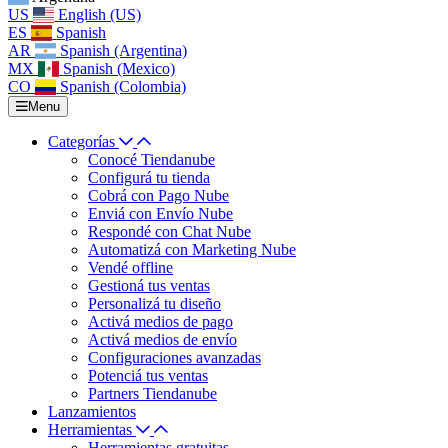
US
English (US)
ES
Spanish
AR
Spanish (Argentina)
MX
Spanish (Mexico)
CO
Spanish (Colombia)
Menu
Categorías
Conocé Tiendanube
Configurá tu tienda
Cobrá con Pago Nube
Enviá con Envío Nube
Respondé con Chat Nube
Automatizá con Marketing Nube
Vendé offline
Gestioná tus ventas
Personalizá tu diseño
Activá medios de pago
Activá medios de envío
Configuraciones avanzadas
Potenciá tus ventas
Partners Tiendanube
Lanzamientos
Herramientas
Herramientas gratuitas