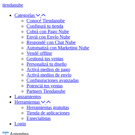
tiendanube
Categorías
Conocé Tiendanube
Configurá tu tienda
Cobrá con Pago Nube
Enviá con Envío Nube
Respondé con Chat Nube
Automatizá con Marketing Nube
Vendé offline
Gestioná tus ventas
Personalizá tu diseño
Activá medios de pago
Activá medios de envío
Configuraciones avanzadas
Potenciá tus ventas
Partners Tiendanube
Lanzamientos
Herramientas
Herramientas gratuitas
Tienda de aplicaciones
Especialistas
Login
Argentina