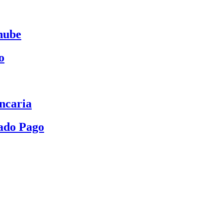
nube
o
ncaria
ado Pago