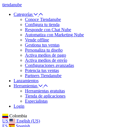
tiendanube
Categorías
Conoce Tiendanube
Configura tu tienda
Responde con Chat Nube
Automatiza con Marketing Nube
Vende offline
Gestiona tus ventas
Personaliza tu diseño
Activa medios de pago
Activa medios de envío
Configuraciones avanzadas
Potencia tus ventas
Partners Tiendanube
Lanzamientos
Herramientas
Herramientas gratuitas
Tienda de aplicaciones
Especialistas
Login
Colombia
US
English (US)
ES
Spanish