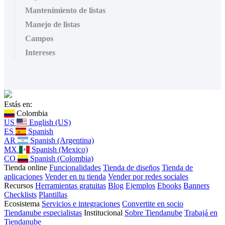
Mantenimiento de listas
Manejo de listas
Campos
Intereses
Estás en:
Colombia
US
English (US)
ES
Spanish
AR
Spanish (Argentina)
MX
Spanish (Mexico)
CO
Spanish (Colombia)
Tienda online
Funcionalidades
Tienda de diseños
Tienda de
aplicaciones
Vender en tu tienda
Vender por redes sociales
Recursos
Herramientas gratuitas
Blog
Ejemplos
Ebooks
Banners
Checklists
Plantillas
Ecosistema
Servicios e integraciones
Convertite en socio
Tiendanube especialistas
Institucional
Sobre Tiendanube
Trabajá en
Tiendanube