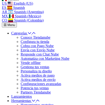
US
English (US)
ES
Spanish
AR
Spanish (Argentina)
MX
Spanish (Mexico)
CO
Spanish (Colombia)
Menu
Categorías
Conoce Tiendanube
Configura tu tienda
Cobra con Pago Nube
Envía con Envío Nube
Responde con Chat Nube
Automatiza con Marketing Nube
Vende offline
Gestiona tus ventas
Personaliza tu diseño
Activa medios de pago
Activa medios de envío
Configuraciones avanzadas
Potencia tus ventas
Partners Tiendanube
Lanzamientos
Herramientas
Herramientas gratuitas