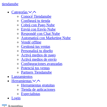
tiendanube
Categorías
Conocé Tiendanube
Configurá tu tienda
Cobrá con Pago Nube
Enviá con Envío Nube
Respondé con Chat Nube
Automatizá con Marketing Nube
Vendé offline
Gestioná tus ventas
Personalizá tu diseño
Activá medios de pago
Activá medios de envío
Configuraciones avanzadas
Potenciá tus ventas
Partners Tiendanube
Lanzamientos
Herramientas
Herramientas gratuitas
Tienda de aplicaciones
Especialistas
Login
Argentina