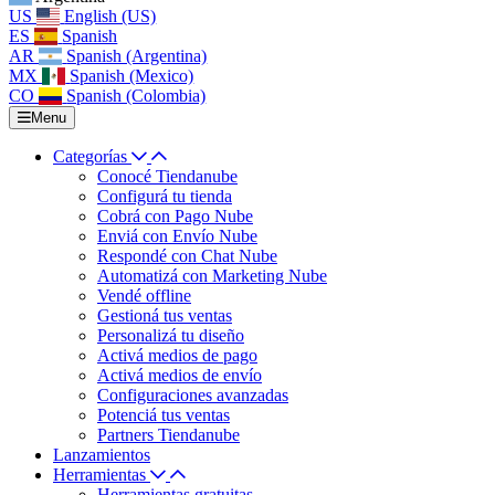
US
English (US)
ES
Spanish
AR
Spanish (Argentina)
MX
Spanish (Mexico)
CO
Spanish (Colombia)
Menu
Categorías
Conocé Tiendanube
Configurá tu tienda
Cobrá con Pago Nube
Enviá con Envío Nube
Respondé con Chat Nube
Automatizá con Marketing Nube
Vendé offline
Gestioná tus ventas
Personalizá tu diseño
Activá medios de pago
Activá medios de envío
Configuraciones avanzadas
Potenciá tus ventas
Partners Tiendanube
Lanzamientos
Herramientas
Herramientas gratuitas