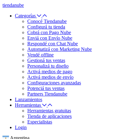
tiendanube
Categorías
Conocé Tiendanube
Configurá tu tienda
Cobrá con Pago Nube
Enviá con Envío Nube
Respondé con Chat Nube
Automatizá con Marketing Nube
Vendé offline
Gestioná tus ventas
Personalizá tu diseño
Activá medios de pago
Activá medios de envío
Configuraciones avanzadas
Potenciá tus ventas
Partners Tiendanube
Lanzamientos
Herramientas
Herramientas gratuitas
Tienda de aplicaciones
Especialistas
Login
Argentina