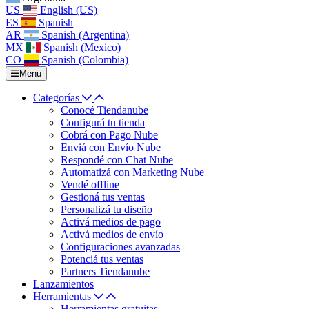
US
English (US)
ES
Spanish
AR
Spanish (Argentina)
MX
Spanish (Mexico)
CO
Spanish (Colombia)
Menu
Categorías
Conocé Tiendanube
Configurá tu tienda
Cobrá con Pago Nube
Enviá con Envío Nube
Respondé con Chat Nube
Automatizá con Marketing Nube
Vendé offline
Gestioná tus ventas
Personalizá tu diseño
Activá medios de pago
Activá medios de envío
Configuraciones avanzadas
Potenciá tus ventas
Partners Tiendanube
Lanzamientos
Herramientas
Herramientas gratuitas