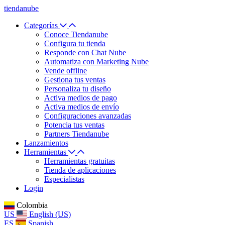
tiendanube
Categorías
Conoce Tiendanube
Configura tu tienda
Responde con Chat Nube
Automatiza con Marketing Nube
Vende offline
Gestiona tus ventas
Personaliza tu diseño
Activa medios de pago
Activa medios de envío
Configuraciones avanzadas
Potencia tus ventas
Partners Tiendanube
Lanzamientos
Herramientas
Herramientas gratuitas
Tienda de aplicaciones
Especialistas
Login
Colombia
US
English (US)
ES
Spanish