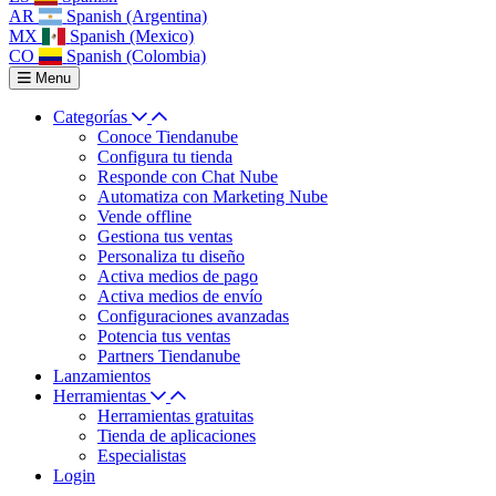
AR
Spanish (Argentina)
MX
Spanish (Mexico)
CO
Spanish (Colombia)
Menu
Categorías
Conoce Tiendanube
Configura tu tienda
Responde con Chat Nube
Automatiza con Marketing Nube
Vende offline
Gestiona tus ventas
Personaliza tu diseño
Activa medios de pago
Activa medios de envío
Configuraciones avanzadas
Potencia tus ventas
Partners Tiendanube
Lanzamientos
Herramientas
Herramientas gratuitas
Tienda de aplicaciones
Especialistas
Login