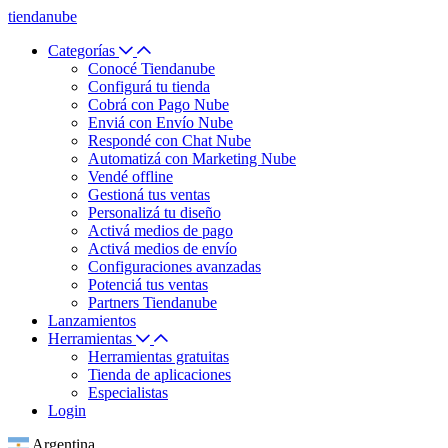
tiendanube
Categorías
Conocé Tiendanube
Configurá tu tienda
Cobrá con Pago Nube
Enviá con Envío Nube
Respondé con Chat Nube
Automatizá con Marketing Nube
Vendé offline
Gestioná tus ventas
Personalizá tu diseño
Activá medios de pago
Activá medios de envío
Configuraciones avanzadas
Potenciá tus ventas
Partners Tiendanube
Lanzamientos
Herramientas
Herramientas gratuitas
Tienda de aplicaciones
Especialistas
Login
Argentina