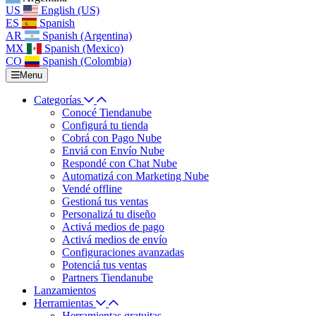
US
English (US)
ES
Spanish
AR
Spanish (Argentina)
MX
Spanish (Mexico)
CO
Spanish (Colombia)
Menu
Categorías
Conocé Tiendanube
Configurá tu tienda
Cobrá con Pago Nube
Enviá con Envío Nube
Respondé con Chat Nube
Automatizá con Marketing Nube
Vendé offline
Gestioná tus ventas
Personalizá tu diseño
Activá medios de pago
Activá medios de envío
Configuraciones avanzadas
Potenciá tus ventas
Partners Tiendanube
Lanzamientos
Herramientas
Herramientas gratuitas