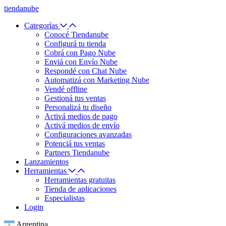
tiendanube
Categorías
Conocé Tiendanube
Configurá tu tienda
Cobrá con Pago Nube
Enviá con Envío Nube
Respondé con Chat Nube
Automatizá con Marketing Nube
Vendé offline
Gestioná tus ventas
Personalizá tu diseño
Activá medios de pago
Activá medios de envío
Configuraciones avanzadas
Potenciá tus ventas
Partners Tiendanube
Lanzamientos
Herramientas
Herramientas gratuitas
Tienda de aplicaciones
Especialistas
Login
Argentina