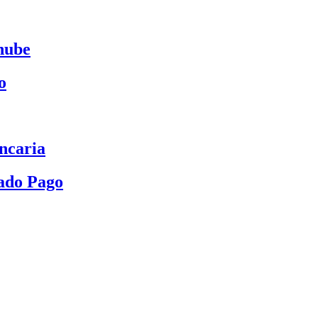
nube
o
ncaria
ado Pago