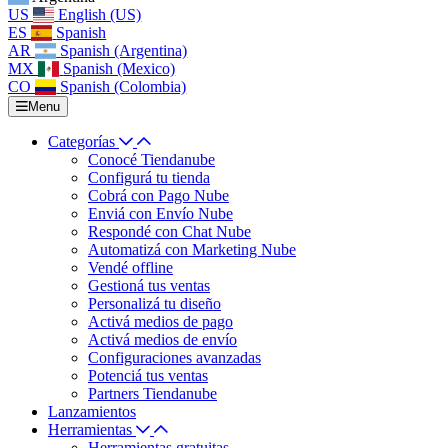
US
English (US)
ES
Spanish
AR
Spanish (Argentina)
MX
Spanish (Mexico)
CO
Spanish (Colombia)
Menu
Categorías
Conocé Tiendanube
Configurá tu tienda
Cobrá con Pago Nube
Enviá con Envío Nube
Respondé con Chat Nube
Automatizá con Marketing Nube
Vendé offline
Gestioná tus ventas
Personalizá tu diseño
Activá medios de pago
Activá medios de envío
Configuraciones avanzadas
Potenciá tus ventas
Partners Tiendanube
Lanzamientos
Herramientas
Herramientas gratuitas