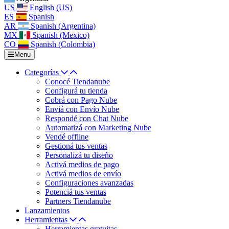
US
English (US)
ES
Spanish
AR
Spanish (Argentina)
MX
Spanish (Mexico)
CO
Spanish (Colombia)
Menu
Categorías
Conocé Tiendanube
Configurá tu tienda
Cobrá con Pago Nube
Enviá con Envío Nube
Respondé con Chat Nube
Automatizá con Marketing Nube
Vendé offline
Gestioná tus ventas
Personalizá tu diseño
Activá medios de pago
Activá medios de envío
Configuraciones avanzadas
Potenciá tus ventas
Partners Tiendanube
Lanzamientos
Herramientas
Herramientas gratuitas