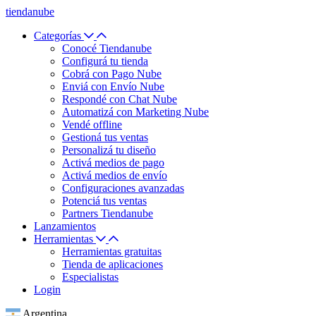
tiendanube
Categorías
Conocé Tiendanube
Configurá tu tienda
Cobrá con Pago Nube
Enviá con Envío Nube
Respondé con Chat Nube
Automatizá con Marketing Nube
Vendé offline
Gestioná tus ventas
Personalizá tu diseño
Activá medios de pago
Activá medios de envío
Configuraciones avanzadas
Potenciá tus ventas
Partners Tiendanube
Lanzamientos
Herramientas
Herramientas gratuitas
Tienda de aplicaciones
Especialistas
Login
Argentina