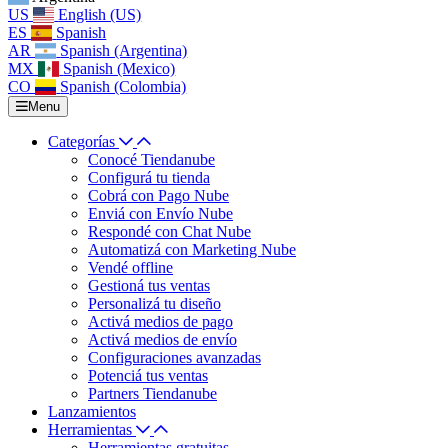
US
English (US)
ES
Spanish
AR
Spanish (Argentina)
MX
Spanish (Mexico)
CO
Spanish (Colombia)
Menu
Categorías
Conocé Tiendanube
Configurá tu tienda
Cobrá con Pago Nube
Enviá con Envío Nube
Respondé con Chat Nube
Automatizá con Marketing Nube
Vendé offline
Gestioná tus ventas
Personalizá tu diseño
Activá medios de pago
Activá medios de envío
Configuraciones avanzadas
Potenciá tus ventas
Partners Tiendanube
Lanzamientos
Herramientas
Herramientas gratuitas