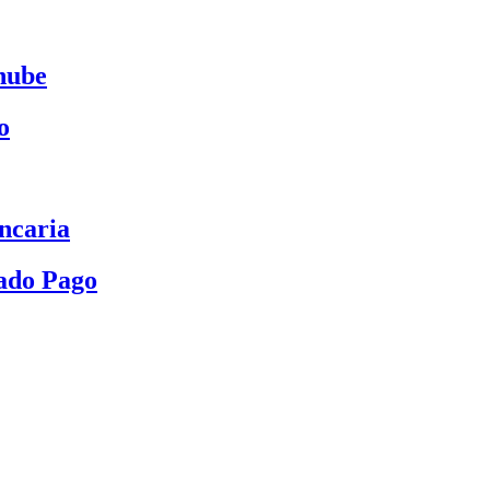
nube
o
ncaria
ado Pago