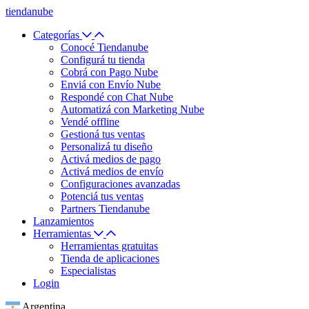
tiendanube
Categorías
Conocé Tiendanube
Configurá tu tienda
Cobrá con Pago Nube
Enviá con Envío Nube
Respondé con Chat Nube
Automatizá con Marketing Nube
Vendé offline
Gestioná tus ventas
Personalizá tu diseño
Activá medios de pago
Activá medios de envío
Configuraciones avanzadas
Potenciá tus ventas
Partners Tiendanube
Lanzamientos
Herramientas
Herramientas gratuitas
Tienda de aplicaciones
Especialistas
Login
Argentina