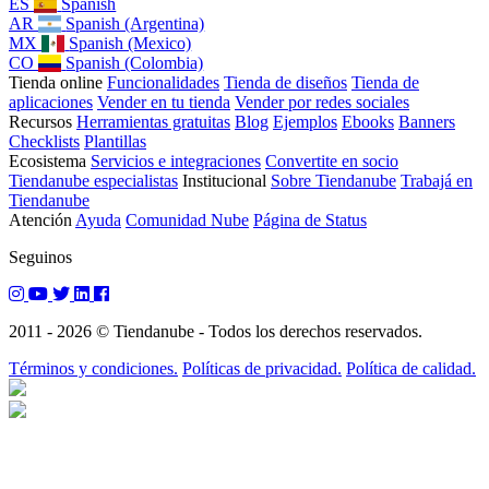
ES
Spanish
AR
Spanish (Argentina)
MX
Spanish (Mexico)
CO
Spanish (Colombia)
Tienda online
Funcionalidades
Tienda de diseños
Tienda de
aplicaciones
Vender en tu tienda
Vender por redes sociales
Recursos
Herramientas gratuitas
Blog
Ejemplos
Ebooks
Banners
Checklists
Plantillas
Ecosistema
Servicios e integraciones
Convertite en socio
Tiendanube especialistas
Institucional
Sobre Tiendanube
Trabajá en
Tiendanube
Atención
Ayuda
Comunidad Nube
Página de Status
Seguinos
2011 - 2026 © Tiendanube - Todos los derechos reservados.
Términos y condiciones.
Políticas de privacidad.
Política de calidad.