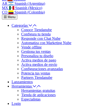
AR
Spanish (Argentina)
MX
Spanish (Mexico)
CO
Spanish (Colombia)
Menu
Categorías
Conoce Tiendanube
Configura tu tienda
Responde con Chat Nube
Automatiza con Marketing Nube
Vende offline
Gestiona tus ventas
Personaliza tu diseño
Activa medios de pago
Activa medios de envío
Configuraciones avanzadas
Potencia tus ventas
Partners Tiendanube
Lanzamientos
Herramientas
Herramientas gratuitas
Tienda de aplicaciones
Especialistas
Login