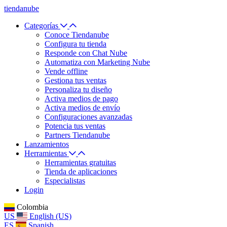
tiendanube
Categorías
Conoce Tiendanube
Configura tu tienda
Responde con Chat Nube
Automatiza con Marketing Nube
Vende offline
Gestiona tus ventas
Personaliza tu diseño
Activa medios de pago
Activa medios de envío
Configuraciones avanzadas
Potencia tus ventas
Partners Tiendanube
Lanzamientos
Herramientas
Herramientas gratuitas
Tienda de aplicaciones
Especialistas
Login
Colombia
US
English (US)
ES
Spanish