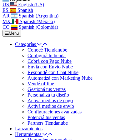
US
English (US)
ES
Spanish
AR
Spanish (Argentina)
MX
Spanish (Mexico)
CO
Spanish (Colombia)
Menu
Categorías
Conocé Tiendanube
Configurá tu tienda
Cobrá con Pago Nube
Enviá con Envío Nube
Respondé con Chat Nube
Automatizá con Marketing Nube
Vendé offline
Gestioná tus ventas
Personalizá tu diseño
Activá medios de pago
Activá medios de envío
Configuraciones avanzadas
Potenciá tus ventas
Partners Tiendanube
Lanzamientos
Herramientas
Herramientas gratuitas