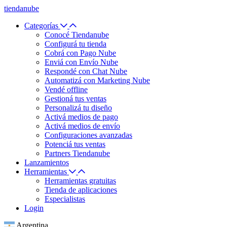
tiendanube
Categorías
Conocé Tiendanube
Configurá tu tienda
Cobrá con Pago Nube
Enviá con Envío Nube
Respondé con Chat Nube
Automatizá con Marketing Nube
Vendé offline
Gestioná tus ventas
Personalizá tu diseño
Activá medios de pago
Activá medios de envío
Configuraciones avanzadas
Potenciá tus ventas
Partners Tiendanube
Lanzamientos
Herramientas
Herramientas gratuitas
Tienda de aplicaciones
Especialistas
Login
Argentina