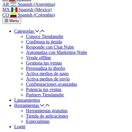
AR
Spanish (Argentina)
MX
Spanish (Mexico)
CO
Spanish (Colombia)
Menu
Categorías
Conoce Tiendanube
Configura tu tienda
Responde con Chat Nube
Automatiza con Marketing Nube
Vende offline
Gestiona tus ventas
Personaliza tu diseño
Activa medios de pago
Activa medios de envío
Configuraciones avanzadas
Potencia tus ventas
Partners Tiendanube
Lanzamientos
Herramientas
Herramientas gratuitas
Tienda de aplicaciones
Especialistas
Login