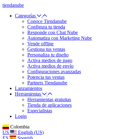
tiendanube
Categorías
Conoce Tiendanube
Configura tu tienda
Responde con Chat Nube
Automatiza con Marketing Nube
Vende offline
Gestiona tus ventas
Personaliza tu diseño
Activa medios de pago
Activa medios de envío
Configuraciones avanzadas
Potencia tus ventas
Partners Tiendanube
Lanzamientos
Herramientas
Herramientas gratuitas
Tienda de aplicaciones
Especialistas
Login
Colombia
US
English (US)
ES
Spanish