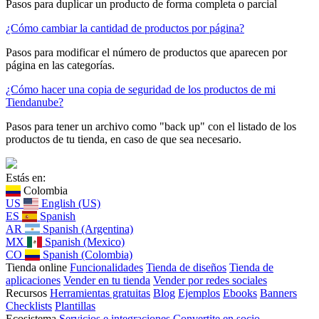
Pasos para duplicar un producto de forma completa o parcial
¿Cómo cambiar la cantidad de productos por página?
Pasos para modificar el número de productos que aparecen por
página en las categorías.
¿Cómo hacer una copia de seguridad de los productos de mi
Tiendanube?
Pasos para tener un archivo como "back up" con el listado de los
productos de tu tienda, en caso de que sea necesario.
Estás en:
Colombia
US
English (US)
ES
Spanish
AR
Spanish (Argentina)
MX
Spanish (Mexico)
CO
Spanish (Colombia)
Tienda online
Funcionalidades
Tienda de diseños
Tienda de
aplicaciones
Vender en tu tienda
Vender por redes sociales
Recursos
Herramientas gratuitas
Blog
Ejemplos
Ebooks
Banners
Checklists
Plantillas
Ecosistema
Servicios e integraciones
Convertite en socio