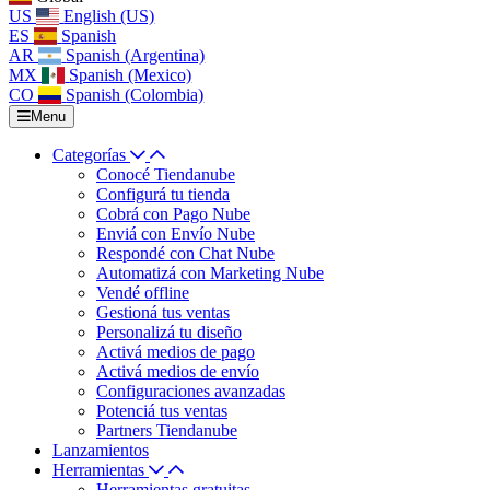
US
English (US)
ES
Spanish
AR
Spanish (Argentina)
MX
Spanish (Mexico)
CO
Spanish (Colombia)
Menu
Categorías
Conocé Tiendanube
Configurá tu tienda
Cobrá con Pago Nube
Enviá con Envío Nube
Respondé con Chat Nube
Automatizá con Marketing Nube
Vendé offline
Gestioná tus ventas
Personalizá tu diseño
Activá medios de pago
Activá medios de envío
Configuraciones avanzadas
Potenciá tus ventas
Partners Tiendanube
Lanzamientos
Herramientas
Herramientas gratuitas