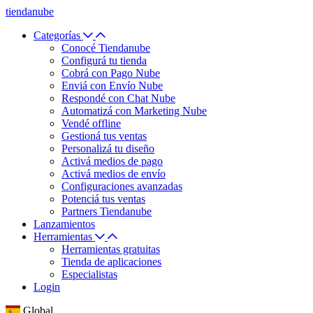
tiendanube
Categorías
Conocé Tiendanube
Configurá tu tienda
Cobrá con Pago Nube
Enviá con Envío Nube
Respondé con Chat Nube
Automatizá con Marketing Nube
Vendé offline
Gestioná tus ventas
Personalizá tu diseño
Activá medios de pago
Activá medios de envío
Configuraciones avanzadas
Potenciá tus ventas
Partners Tiendanube
Lanzamientos
Herramientas
Herramientas gratuitas
Tienda de aplicaciones
Especialistas
Login
Global