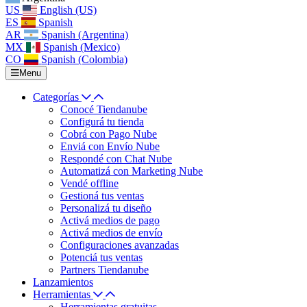
US
English (US)
ES
Spanish
AR
Spanish (Argentina)
MX
Spanish (Mexico)
CO
Spanish (Colombia)
Menu
Categorías
Conocé Tiendanube
Configurá tu tienda
Cobrá con Pago Nube
Enviá con Envío Nube
Respondé con Chat Nube
Automatizá con Marketing Nube
Vendé offline
Gestioná tus ventas
Personalizá tu diseño
Activá medios de pago
Activá medios de envío
Configuraciones avanzadas
Potenciá tus ventas
Partners Tiendanube
Lanzamientos
Herramientas
Herramientas gratuitas