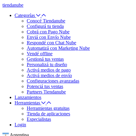
tiendanube
Categorías
Conocé Tiendanube
Configurá tu tienda
Cobrá con Pago Nube
Enviá con Envío Nube
Respondé con Chat Nube
Automatizá con Marketing Nube
Vendé offline
Gestioná tus ventas
Personalizá tu diseño
Activá medios de pago
Activá medios de envío
Configuraciones avanzadas
Potenciá tus ventas
Partners Tiendanube
Lanzamientos
Herramientas
Herramientas gratuitas
Tienda de aplicaciones
Especialistas
Login
Argentina