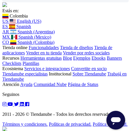
Estás en:
Colombia
US
English (US)
ES
Spanish
AR
Spanish (Argentina)
MX
Spanish (Mexico)
CO
Spanish (Colombia)
Tienda online
Funcionalidades
Tienda de diseños
Tienda de
aplicaciones
Vender en tu tienda
Vender por redes sociales
Recursos
Herramientas gratuitas
Blog
Ejemplos
Ebooks
Banners
Checklists
Plantillas
Ecosistema
Servicios e integraciones
Convertite en socio
Tiendanube especialistas
Institucional
Sobre Tiendanube
Trabajá en
Tiendanube
Atención
Ayuda
Comunidad Nube
Página de Status
Seguinos
2011 - 2026 © Tiendanube - Todos los derechos reservados.
Términos y condiciones.
Políticas de privacidad.
Política de calidad.