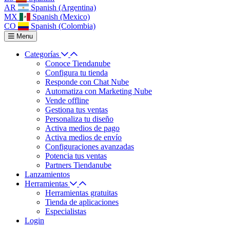
AR
Spanish (Argentina)
MX
Spanish (Mexico)
CO
Spanish (Colombia)
Menu
Categorías
Conoce Tiendanube
Configura tu tienda
Responde con Chat Nube
Automatiza con Marketing Nube
Vende offline
Gestiona tus ventas
Personaliza tu diseño
Activa medios de pago
Activa medios de envío
Configuraciones avanzadas
Potencia tus ventas
Partners Tiendanube
Lanzamientos
Herramientas
Herramientas gratuitas
Tienda de aplicaciones
Especialistas
Login