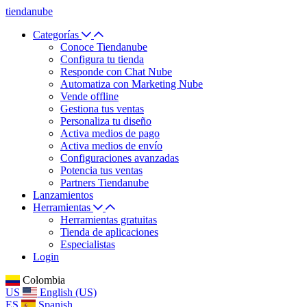
tiendanube
Categorías
Conoce Tiendanube
Configura tu tienda
Responde con Chat Nube
Automatiza con Marketing Nube
Vende offline
Gestiona tus ventas
Personaliza tu diseño
Activa medios de pago
Activa medios de envío
Configuraciones avanzadas
Potencia tus ventas
Partners Tiendanube
Lanzamientos
Herramientas
Herramientas gratuitas
Tienda de aplicaciones
Especialistas
Login
Colombia
US
English (US)
ES
Spanish