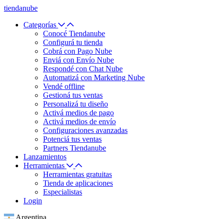
tiendanube
Categorías
Conocé Tiendanube
Configurá tu tienda
Cobrá con Pago Nube
Enviá con Envío Nube
Respondé con Chat Nube
Automatizá con Marketing Nube
Vendé offline
Gestioná tus ventas
Personalizá tu diseño
Activá medios de pago
Activá medios de envío
Configuraciones avanzadas
Potenciá tus ventas
Partners Tiendanube
Lanzamientos
Herramientas
Herramientas gratuitas
Tienda de aplicaciones
Especialistas
Login
Argentina