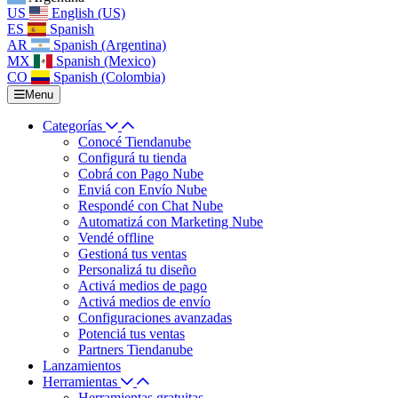
US
English (US)
ES
Spanish
AR
Spanish (Argentina)
MX
Spanish (Mexico)
CO
Spanish (Colombia)
Menu
Categorías
Conocé Tiendanube
Configurá tu tienda
Cobrá con Pago Nube
Enviá con Envío Nube
Respondé con Chat Nube
Automatizá con Marketing Nube
Vendé offline
Gestioná tus ventas
Personalizá tu diseño
Activá medios de pago
Activá medios de envío
Configuraciones avanzadas
Potenciá tus ventas
Partners Tiendanube
Lanzamientos
Herramientas
Herramientas gratuitas