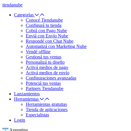
tiendanube
Categorías
Conocé Tiendanube
Configurá tu tienda
Cobrá con Pago Nube
Enviá con Envío Nube
Respondé con Chat Nube
Automatizá con Marketing Nube
Vendé offline
Gestioná tus ventas
Personalizá tu diseño
Activá medios de pago
Activá medios de envío
Configuraciones avanzadas
Potenciá tus ventas
Partners Tiendanube
Lanzamientos
Herramientas
Herramientas gratuitas
Tienda de aplicaciones
Especialistas
Login
Argentina