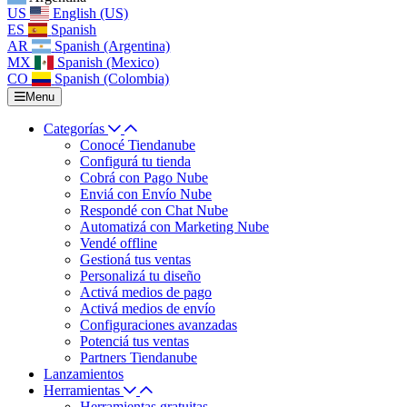
US
English (US)
ES
Spanish
AR
Spanish (Argentina)
MX
Spanish (Mexico)
CO
Spanish (Colombia)
Menu
Categorías
Conocé Tiendanube
Configurá tu tienda
Cobrá con Pago Nube
Enviá con Envío Nube
Respondé con Chat Nube
Automatizá con Marketing Nube
Vendé offline
Gestioná tus ventas
Personalizá tu diseño
Activá medios de pago
Activá medios de envío
Configuraciones avanzadas
Potenciá tus ventas
Partners Tiendanube
Lanzamientos
Herramientas
Herramientas gratuitas