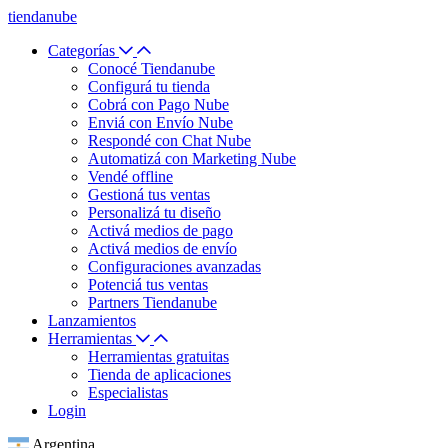
tiendanube
Categorías
Conocé Tiendanube
Configurá tu tienda
Cobrá con Pago Nube
Enviá con Envío Nube
Respondé con Chat Nube
Automatizá con Marketing Nube
Vendé offline
Gestioná tus ventas
Personalizá tu diseño
Activá medios de pago
Activá medios de envío
Configuraciones avanzadas
Potenciá tus ventas
Partners Tiendanube
Lanzamientos
Herramientas
Herramientas gratuitas
Tienda de aplicaciones
Especialistas
Login
Argentina