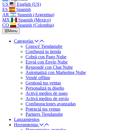
US
English (US)
ES
Spanish
AR
Spanish (Argentina)
MX
Spanish (Mexico)
CO
Spanish (Colombia)
Menu
Categorías
Conocé Tiendanube
Configurá tu tienda
Cobrá con Pago Nube
Enviá con Envío Nube
Respondé con Chat Nube
Automatizá con Marketing Nube
Vendé offline
Gestioná tus ventas
Personalizá tu diseño
Activá medios de pago
Activá medios de envío
Configuraciones avanzadas
Potenciá tus ventas
Partners Tiendanube
Lanzamientos
Herramientas
Herramientas gratuitas