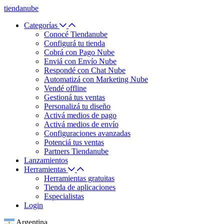
tiendanube
Categorías
Conocé Tiendanube
Configurá tu tienda
Cobrá con Pago Nube
Enviá con Envío Nube
Respondé con Chat Nube
Automatizá con Marketing Nube
Vendé offline
Gestioná tus ventas
Personalizá tu diseño
Activá medios de pago
Activá medios de envío
Configuraciones avanzadas
Potenciá tus ventas
Partners Tiendanube
Lanzamientos
Herramientas
Herramientas gratuitas
Tienda de aplicaciones
Especialistas
Login
Argentina