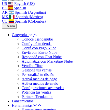
US
English (US)
ES
Spanish
AR
Spanish (Argentina)
MX
Spanish (Mexico)
CO
Spanish (Colombia)
Menu
Categorías
Conocé Tiendanube
Configurá tu tienda
Cobrá con Pago Nube
Enviá con Envío Nube
Respondé con Chat Nube
Automatizá con Marketing Nube
Vendé offline
Gestioná tus ventas
Personalizá tu diseño
Activá medios de pago
Activá medios de envío
Configuraciones avanzadas
Potenciá tus ventas
Partners Tiendanube
Lanzamientos
Herramientas
Herramientas gratuitas