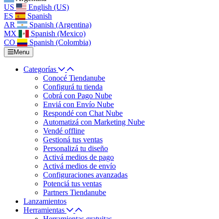
US
English (US)
ES
Spanish
AR
Spanish (Argentina)
MX
Spanish (Mexico)
CO
Spanish (Colombia)
Menu
Categorías
Conocé Tiendanube
Configurá tu tienda
Cobrá con Pago Nube
Enviá con Envío Nube
Respondé con Chat Nube
Automatizá con Marketing Nube
Vendé offline
Gestioná tus ventas
Personalizá tu diseño
Activá medios de pago
Activá medios de envío
Configuraciones avanzadas
Potenciá tus ventas
Partners Tiendanube
Lanzamientos
Herramientas
Herramientas gratuitas