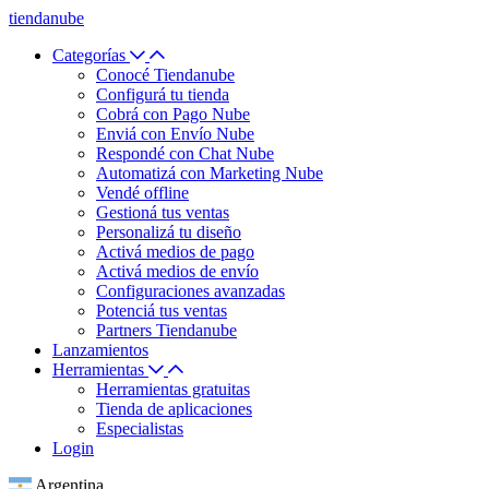
tiendanube
Categorías
Conocé Tiendanube
Configurá tu tienda
Cobrá con Pago Nube
Enviá con Envío Nube
Respondé con Chat Nube
Automatizá con Marketing Nube
Vendé offline
Gestioná tus ventas
Personalizá tu diseño
Activá medios de pago
Activá medios de envío
Configuraciones avanzadas
Potenciá tus ventas
Partners Tiendanube
Lanzamientos
Herramientas
Herramientas gratuitas
Tienda de aplicaciones
Especialistas
Login
Argentina