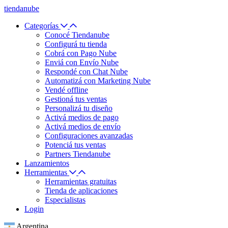
tiendanube
Categorías
Conocé Tiendanube
Configurá tu tienda
Cobrá con Pago Nube
Enviá con Envío Nube
Respondé con Chat Nube
Automatizá con Marketing Nube
Vendé offline
Gestioná tus ventas
Personalizá tu diseño
Activá medios de pago
Activá medios de envío
Configuraciones avanzadas
Potenciá tus ventas
Partners Tiendanube
Lanzamientos
Herramientas
Herramientas gratuitas
Tienda de aplicaciones
Especialistas
Login
Argentina