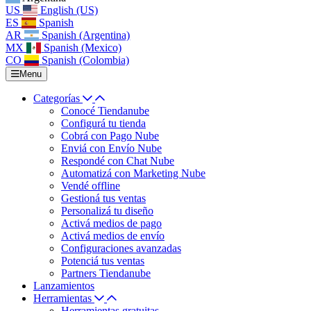
US
English (US)
ES
Spanish
AR
Spanish (Argentina)
MX
Spanish (Mexico)
CO
Spanish (Colombia)
Menu
Categorías
Conocé Tiendanube
Configurá tu tienda
Cobrá con Pago Nube
Enviá con Envío Nube
Respondé con Chat Nube
Automatizá con Marketing Nube
Vendé offline
Gestioná tus ventas
Personalizá tu diseño
Activá medios de pago
Activá medios de envío
Configuraciones avanzadas
Potenciá tus ventas
Partners Tiendanube
Lanzamientos
Herramientas
Herramientas gratuitas