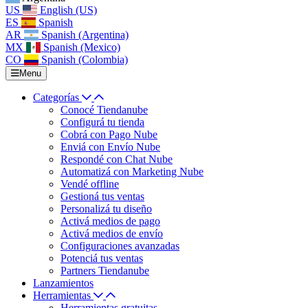
US
English (US)
ES
Spanish
AR
Spanish (Argentina)
MX
Spanish (Mexico)
CO
Spanish (Colombia)
Menu
Categorías
Conocé Tiendanube
Configurá tu tienda
Cobrá con Pago Nube
Enviá con Envío Nube
Respondé con Chat Nube
Automatizá con Marketing Nube
Vendé offline
Gestioná tus ventas
Personalizá tu diseño
Activá medios de pago
Activá medios de envío
Configuraciones avanzadas
Potenciá tus ventas
Partners Tiendanube
Lanzamientos
Herramientas
Herramientas gratuitas