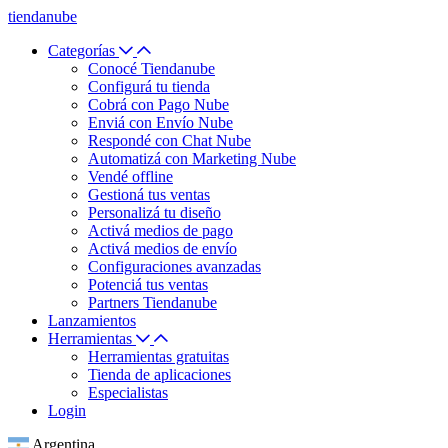
tiendanube
Categorías
Conocé Tiendanube
Configurá tu tienda
Cobrá con Pago Nube
Enviá con Envío Nube
Respondé con Chat Nube
Automatizá con Marketing Nube
Vendé offline
Gestioná tus ventas
Personalizá tu diseño
Activá medios de pago
Activá medios de envío
Configuraciones avanzadas
Potenciá tus ventas
Partners Tiendanube
Lanzamientos
Herramientas
Herramientas gratuitas
Tienda de aplicaciones
Especialistas
Login
Argentina