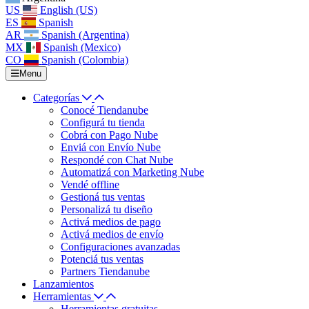
US
English (US)
ES
Spanish
AR
Spanish (Argentina)
MX
Spanish (Mexico)
CO
Spanish (Colombia)
Menu
Categorías
Conocé Tiendanube
Configurá tu tienda
Cobrá con Pago Nube
Enviá con Envío Nube
Respondé con Chat Nube
Automatizá con Marketing Nube
Vendé offline
Gestioná tus ventas
Personalizá tu diseño
Activá medios de pago
Activá medios de envío
Configuraciones avanzadas
Potenciá tus ventas
Partners Tiendanube
Lanzamientos
Herramientas
Herramientas gratuitas