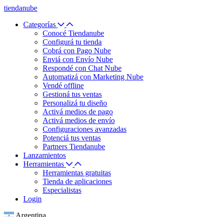
tiendanube
Categorías
Conocé Tiendanube
Configurá tu tienda
Cobrá con Pago Nube
Enviá con Envío Nube
Respondé con Chat Nube
Automatizá con Marketing Nube
Vendé offline
Gestioná tus ventas
Personalizá tu diseño
Activá medios de pago
Activá medios de envío
Configuraciones avanzadas
Potenciá tus ventas
Partners Tiendanube
Lanzamientos
Herramientas
Herramientas gratuitas
Tienda de aplicaciones
Especialistas
Login
Argentina