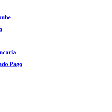
nube
o
ncaria
ado Pago