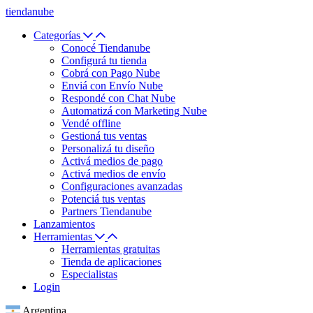
tiendanube
Categorías
Conocé Tiendanube
Configurá tu tienda
Cobrá con Pago Nube
Enviá con Envío Nube
Respondé con Chat Nube
Automatizá con Marketing Nube
Vendé offline
Gestioná tus ventas
Personalizá tu diseño
Activá medios de pago
Activá medios de envío
Configuraciones avanzadas
Potenciá tus ventas
Partners Tiendanube
Lanzamientos
Herramientas
Herramientas gratuitas
Tienda de aplicaciones
Especialistas
Login
Argentina