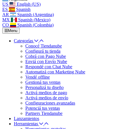
US
English (US)
ES
Spanish
AR
Spanish (Argentina)
MX
Spanish (Mexico)
CO
Spanish (Colombia)
Menu
Categorías
Conocé Tiendanube
Configurá tu tienda
Cobrá con Pago Nube
Enviá con Envío Nube
Respondé con Chat Nube
Automatizá con Marketing Nube
Vendé offline
Gestioná tus ventas
Personalizá tu diseño
Activá medios de pago
Activá medios de envío
Configuraciones avanzadas
Potenciá tus ventas
Partners Tiendanube
Lanzamientos
Herramientas
Herramientas gratuitas