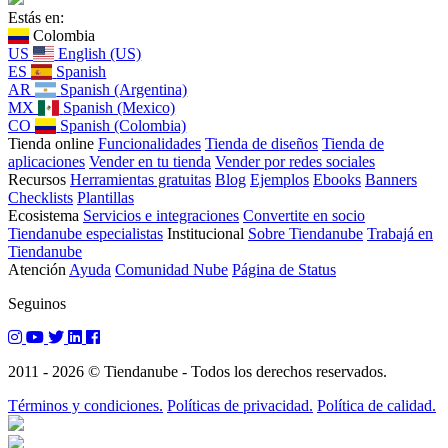
Estás en:
Colombia
US
English (US)
ES
Spanish
AR
Spanish (Argentina)
MX
Spanish (Mexico)
CO
Spanish (Colombia)
Tienda online
Funcionalidades
Tienda de diseños
Tienda de
aplicaciones
Vender en tu tienda
Vender por redes sociales
Recursos
Herramientas gratuitas
Blog
Ejemplos
Ebooks
Banners
Checklists
Plantillas
Ecosistema
Servicios e integraciones
Convertite en socio
Tiendanube especialistas
Institucional
Sobre Tiendanube
Trabajá en
Tiendanube
Atención
Ayuda
Comunidad Nube
Página de Status
Seguinos
2011 - 2026 © Tiendanube - Todos los derechos reservados.
Términos y condiciones.
Políticas de privacidad.
Política de calidad.