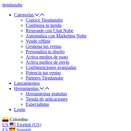
tiendanube
Categorías
Conoce Tiendanube
Configura tu tienda
Responde con Chat Nube
Automatiza con Marketing Nube
Vende offline
Gestiona tus ventas
Personaliza tu diseño
Activa medios de pago
Activa medios de envío
Configuraciones avanzadas
Potencia tus ventas
Partners Tiendanube
Lanzamientos
Herramientas
Herramientas gratuitas
Tienda de aplicaciones
Especialistas
Login
Colombia
US
English (US)
ES
Spanish