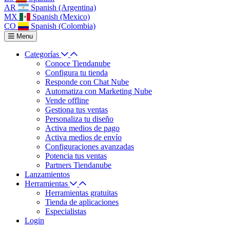
AR
Spanish (Argentina)
MX
Spanish (Mexico)
CO
Spanish (Colombia)
Menu
Categorías
Conoce Tiendanube
Configura tu tienda
Responde con Chat Nube
Automatiza con Marketing Nube
Vende offline
Gestiona tus ventas
Personaliza tu diseño
Activa medios de pago
Activa medios de envío
Configuraciones avanzadas
Potencia tus ventas
Partners Tiendanube
Lanzamientos
Herramientas
Herramientas gratuitas
Tienda de aplicaciones
Especialistas
Login