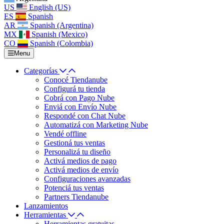
US
English (US)
ES
Spanish
AR
Spanish (Argentina)
MX
Spanish (Mexico)
CO
Spanish (Colombia)
Menu
Categorías
Conocé Tiendanube
Configurá tu tienda
Cobrá con Pago Nube
Enviá con Envío Nube
Respondé con Chat Nube
Automatizá con Marketing Nube
Vendé offline
Gestioná tus ventas
Personalizá tu diseño
Activá medios de pago
Activá medios de envío
Configuraciones avanzadas
Potenciá tus ventas
Partners Tiendanube
Lanzamientos
Herramientas
Herramientas gratuitas