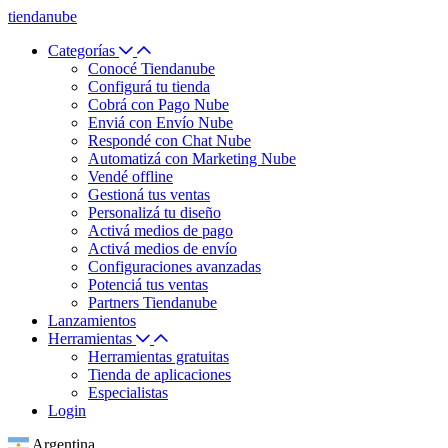
tiendanube
Categorías
Conocé Tiendanube
Configurá tu tienda
Cobrá con Pago Nube
Enviá con Envío Nube
Respondé con Chat Nube
Automatizá con Marketing Nube
Vendé offline
Gestioná tus ventas
Personalizá tu diseño
Activá medios de pago
Activá medios de envío
Configuraciones avanzadas
Potenciá tus ventas
Partners Tiendanube
Lanzamientos
Herramientas
Herramientas gratuitas
Tienda de aplicaciones
Especialistas
Login
Argentina