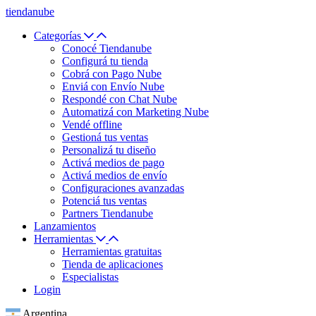
tiendanube
Categorías
Conocé Tiendanube
Configurá tu tienda
Cobrá con Pago Nube
Enviá con Envío Nube
Respondé con Chat Nube
Automatizá con Marketing Nube
Vendé offline
Gestioná tus ventas
Personalizá tu diseño
Activá medios de pago
Activá medios de envío
Configuraciones avanzadas
Potenciá tus ventas
Partners Tiendanube
Lanzamientos
Herramientas
Herramientas gratuitas
Tienda de aplicaciones
Especialistas
Login
Argentina