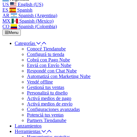
US
English (US)
ES
Spanish
AR
Spanish (Argentina)
MX
Spanish (Mexico)
CO
Spanish (Colombia)
Menu
Categorías
Conocé Tiendanube
Configurá tu tienda
Cobrá con Pago Nube
Enviá con Envío Nube
Respondé con Chat Nube
Automatizá con Marketing Nube
Vendé offline
Gestioná tus ventas
Personalizá tu diseño
Activá medios de pago
Activá medios de envío
Configuraciones avanzadas
Potenciá tus ventas
Partners Tiendanube
Lanzamientos
Herramientas
Herramientas gratuitas