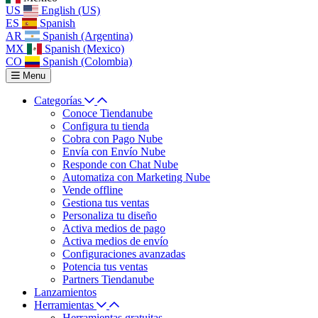
US
English (US)
ES
Spanish
AR
Spanish (Argentina)
MX
Spanish (Mexico)
CO
Spanish (Colombia)
Menu
Categorías
Conoce Tiendanube
Configura tu tienda
Cobra con Pago Nube
Envía con Envío Nube
Responde con Chat Nube
Automatiza con Marketing Nube
Vende offline
Gestiona tus ventas
Personaliza tu diseño
Activa medios de pago
Activa medios de envío
Configuraciones avanzadas
Potencia tus ventas
Partners Tiendanube
Lanzamientos
Herramientas
Herramientas gratuitas