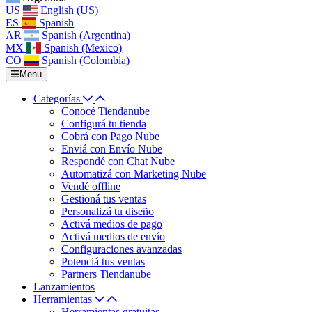
US
English (US)
ES
Spanish
AR
Spanish (Argentina)
MX
Spanish (Mexico)
CO
Spanish (Colombia)
Menu
Categorías
Conocé Tiendanube
Configurá tu tienda
Cobrá con Pago Nube
Enviá con Envío Nube
Respondé con Chat Nube
Automatizá con Marketing Nube
Vendé offline
Gestioná tus ventas
Personalizá tu diseño
Activá medios de pago
Activá medios de envío
Configuraciones avanzadas
Potenciá tus ventas
Partners Tiendanube
Lanzamientos
Herramientas
Herramientas gratuitas