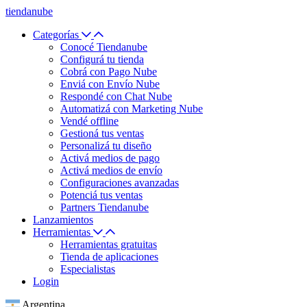
tiendanube
Categorías
Conocé Tiendanube
Configurá tu tienda
Cobrá con Pago Nube
Enviá con Envío Nube
Respondé con Chat Nube
Automatizá con Marketing Nube
Vendé offline
Gestioná tus ventas
Personalizá tu diseño
Activá medios de pago
Activá medios de envío
Configuraciones avanzadas
Potenciá tus ventas
Partners Tiendanube
Lanzamientos
Herramientas
Herramientas gratuitas
Tienda de aplicaciones
Especialistas
Login
Argentina