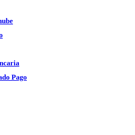
nube
o
ncaria
ado Pago