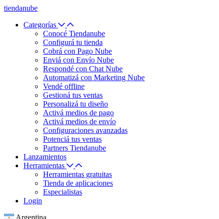
tiendanube
Categorías
Conocé Tiendanube
Configurá tu tienda
Cobrá con Pago Nube
Enviá con Envío Nube
Respondé con Chat Nube
Automatizá con Marketing Nube
Vendé offline
Gestioná tus ventas
Personalizá tu diseño
Activá medios de pago
Activá medios de envío
Configuraciones avanzadas
Potenciá tus ventas
Partners Tiendanube
Lanzamientos
Herramientas
Herramientas gratuitas
Tienda de aplicaciones
Especialistas
Login
Argentina