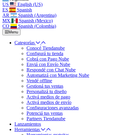
US
English (US)
ES
Spanish
AR
Spanish (Argentina)
MX
Spanish (Mexico)
CO
Spanish (Colombia)
Menu
Categorías
Conocé Tiendanube
Configurá tu tienda
Cobrá con Pago Nube
Enviá con Envío Nube
Respondé con Chat Nube
Automatizá con Marketing Nube
Vendé offline
Gestioná tus ventas
Personalizá tu diseño
Activá medios de pago
Activá medios de envío
Configuraciones avanzadas
Potenciá tus ventas
Partners Tiendanube
Lanzamientos
Herramientas
Herramientas gratuitas